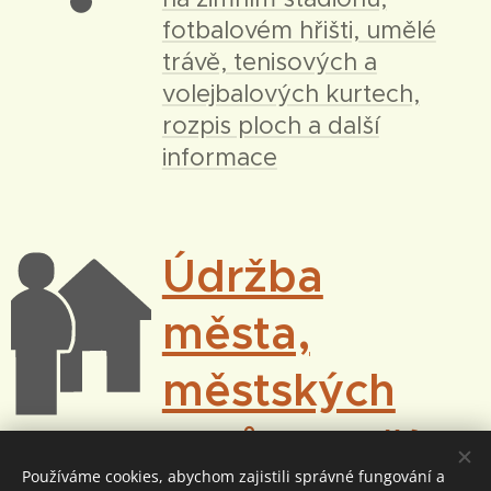
fotbalovém hřišti, umělé
trávě, tenisových a
volejbalových kurtech,
rozpis ploch a další
informace
Údržba
města,
městských
bytů a další
Používáme cookies, abychom zajistili správné fungování a