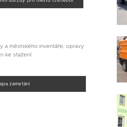
í údržby pro město Chotěboř
ny a městského inventáře, opravy
n ke stažení:
a zametání