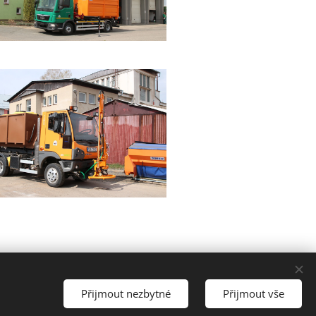
 tel.: 569 626 640
Přijmout nezbytné
Přijmout vše