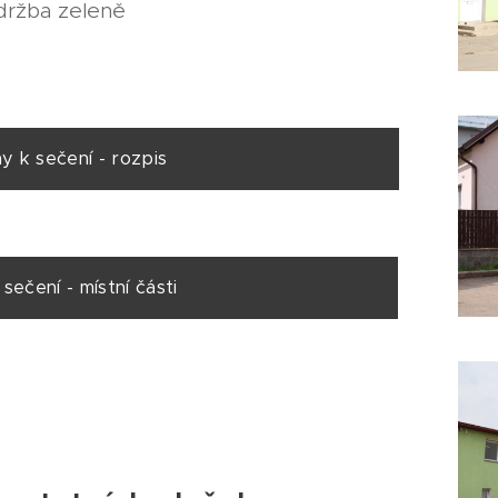
držba zeleně
k sečení - rozpis
čení - místní části