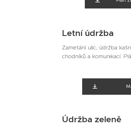
Plán zimn
Letní údržba
Zametání ulic, údržba kaš
chodníků a komunikací. Plá
Map
Údržba zeleně