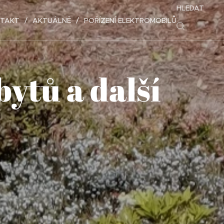
HLEDAT
TAKT
AKTUÁLNĚ
POŘÍZENÍ ELEKTROMOBILŮ
ytů a další