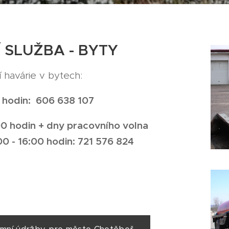
SLUŽBA - BYTY
í havárie v bytech:
0 hodin: 606 638 107
00 hodin +
dny pracovního volna
0 - 16:00 hodin
721 576 824
: