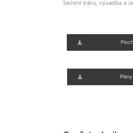
Sečení trávy, výsadba a ú
Plochy 
Plány se