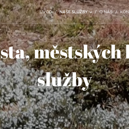
ÚVOD
NAŠE SLUŽBY
O NÁS
KON
ta, městských b
služby