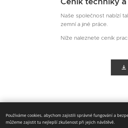
Ceník techniky a
Naše společnost nabízí ta
zemní a jiné práce.
Níže naleznete ceník prac
Používáme cookies, abychom zajistili správné fungování a bezp
TECHNICKÁ A LESNÍ
můžeme zajistit tu nejlepší zkušenost při jejich návštěvě.