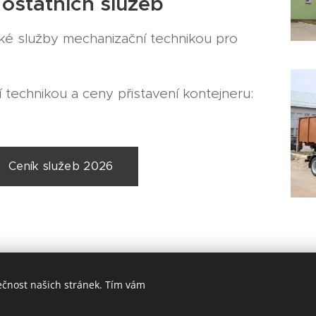
 ostatních služeb
ké služby mechanizační technikou pro
í technikou a ceny přistavení kontejneru:
Ceník služeb 2026
ečnost našich stránek. Tím vám
 SPRÁVA CHOTĚBOŘ s.r.o., Sokolohradská 167, Chotěboř, 583 01,
Cookies